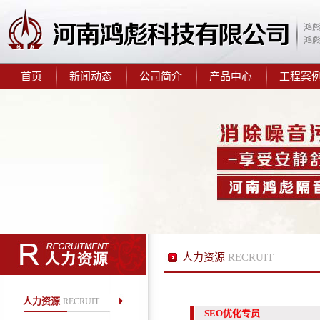
板
鸿
鸿
首页
新闻动态
公司简介
产品中心
工程案
鸿彪3.0mm阻尼隔音毡
鸿彪HB-309-3抗低频减震隔
人力资源
RECRUIT
音板
人力资源
RECRUIT
SEO优化专员