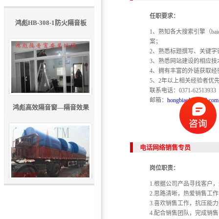
任职要求：
鸿彪HB-308-1防火隔音板
1、熟知各大搜索引擎（bai
案；
2、熟悉标题撰写、关键字
3、熟悉网站建设的相应技术
4、拥有丰富的外链获取经
5、2年以上相关经验者优
联系电话：0371-625139
邮箱：
hongbiaokj@163.com
鸿彪高效隔音窗—隔音效果
好！
电话网络销售专员
岗位职责：
1.根据公司产品寻找客户
厂房专用风机消声器
2.思路清晰，热爱销售工
3.喜欢销售工作，抗压能
4.配合销售团队，完成销