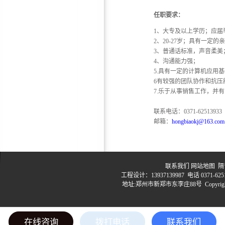
任职要求：
1、大专及以上学历；应届
2、20-27岁；具有一定
3、普通话标准，声音柔美
鸿彪订制厂房/室内隔音门—
4、沟通能力强；
5.具有一定的计算机应用
隔音效果好，厂家直销
6有较强的团队协作和抗压
7.乐于从事销售工作，并
联系电话：0371-625139
邮箱：
hongbiaokj@163.com
环保隔音棉
联系我们
网站地图
隔音
工程设计：13937139987 电话 0371-6251
地址:郑州市新郑市东李庄88号 Copyrig
豫
在线咨询
拨打电话
联系我们