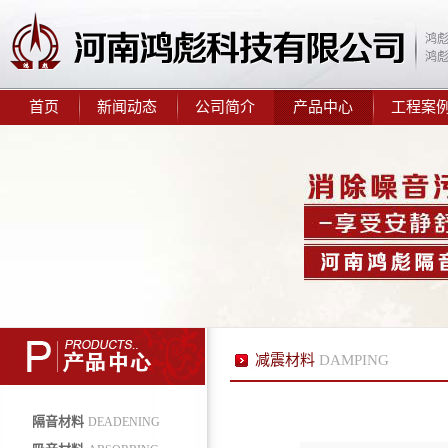
鸿
10mm隔音减震垫
鸿
首页
新闻动态
公司简介
产品中心
工程案
鸿彪2.0mm阻尼隔音毡
减震材料
DAMPING
鸿彪309-1减震隔音板
隔音材料
DEADENING