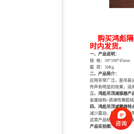
厂房专用风机消声器
购买鸿彪隔
时内发货。
一、产品说明：
规 格：50*100*45mm
载 荷：50Kg
二、产品简介：
应用非常广泛，是吊装
鸿彪订制厂房/室内隔音门—
传声有明显的效果，适
三、鸿彪吊顶减振器产
隔音效果好，厂家直销
金属结构+高弹性橡胶结
四、鸿彪吊顶减震器特点
减少震动、隔音、缓冲
这类产品结构简单、安
产品实拍图：
环保隔音棉