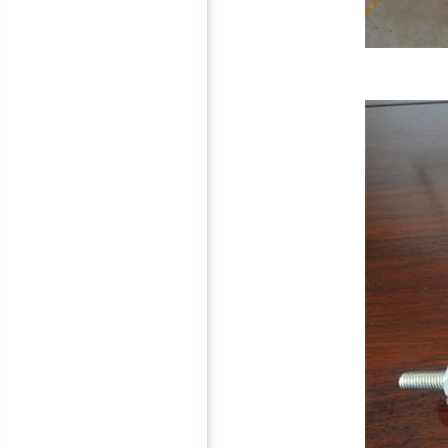
鸿彪HB-309-3抗低频减震隔
音板
鸿彪HB-308-1防火隔音板
鸿彪高效隔音窗—隔音效果
好！