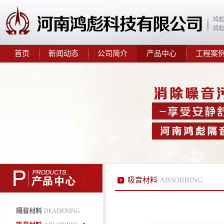
鸿
鸿
首页
新闻动态
公司简介
产品中心
工程案
鸿彪2.0mm阻尼隔音毡
鸿彪309-1减震隔音板
吸音材料
ABSORBING
隔音材料
DEADENING