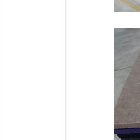
音板
鸿彪HB-308-1防火隔音板
鸿彪高效隔音窗—隔音效果
好！