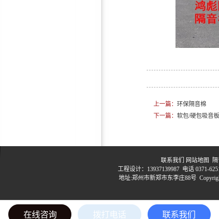
10mm隔音减震垫
上一篇：
环保隔音棉
鸿彪2.0mm阻尼隔音毡
下一篇：
软包/硬包吸音
联系我们
网站地图
隔音
工程设计：13937139987 电话 0371-6251
地址:郑州市新郑市东李庄88号 Copyrig
鸿彪309-1减震隔音板
豫
在线咨询
拨打电话
联系我们