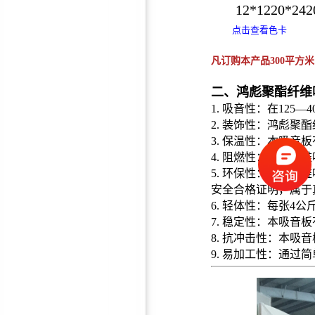
12*1220*24
点击查看色卡
凡订购本产品300平方
防火聚酯纤维吸音板
二、鸿彪聚酯纤维
1. 吸音性：在125
2. 装饰性：鸿彪
3. 保温性：本吸
4. 阻燃性：聚酯
5. 环保性：聚酯
安全合格证明，属于
软包/硬包吸音板
6. 轻体性：每张4
7. 稳定性：本吸
8. 抗冲击性：本
9. 易加工性：通
5mm隔音减震垫