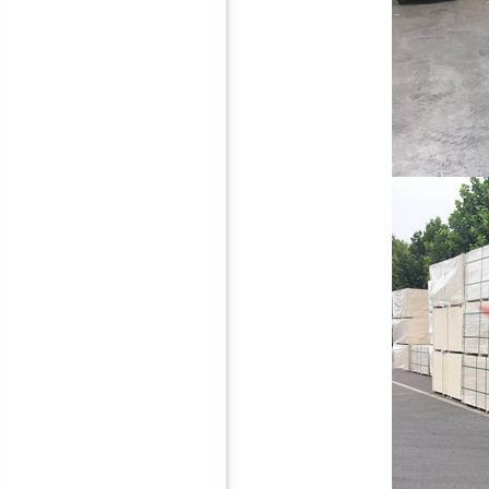
鸿彪HB-306-2防火隔音板
钢制穿孔吸音板|隔音屏障建
设|隔音墙材料