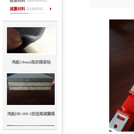
吸音材料
ABSORBING
鸿彪HB-309-2防火减振隔音
减震材料
DAMPING
板
鸿彪3.0mm阻尼隔音毡
鸿彪HB-309-3抗低频减震隔
音板