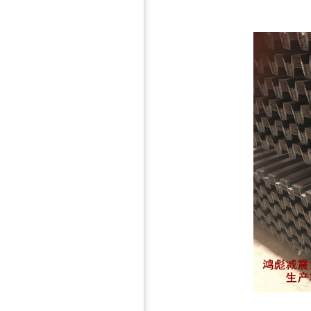
鸿彪HB-308-1防火隔音板
鸿彪高效隔音窗—隔音效果
好！
厂房专用风机消声器