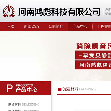
鸿
鸿
首页
新闻动态
公司简介
产品中心
工程案
鸿彪2.0mm阻尼隔音毡
鸿彪309-1减震隔音板
减震材料
DAMPING
隔音材料
DEADENING