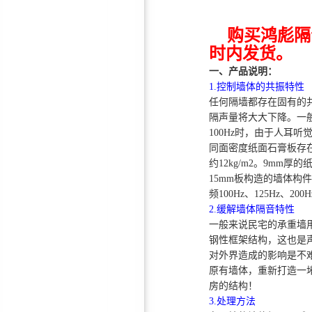
购买鸿彪隔
时内发货。
一、产品说明：
1.控制墙体的共振特性
任何隔墙都存在固有的
鸿彪订制厂房/室内隔音门—
隔声量将大大下降。一
100Hz时，由于人耳
隔音效果好，厂家直销
同面密度纸面石膏板存在不
约12kg/m2。9mm
15mm板构造的墙体构
频100Hz、125Hz
2.缓解墙体隔音特性
一般来说民宅的承重墙
环保隔音棉
钢性框架结构，这也是
对外界造成的影响是不
原有墙体，重新打造一
房的结构！
3.处理方法