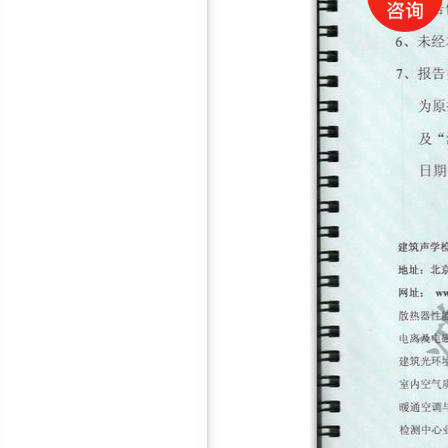
鸿彪HB-308-1防火隔音板
鸿彪高效隔音窗—隔音效果
好！
厂房专用风机消声器