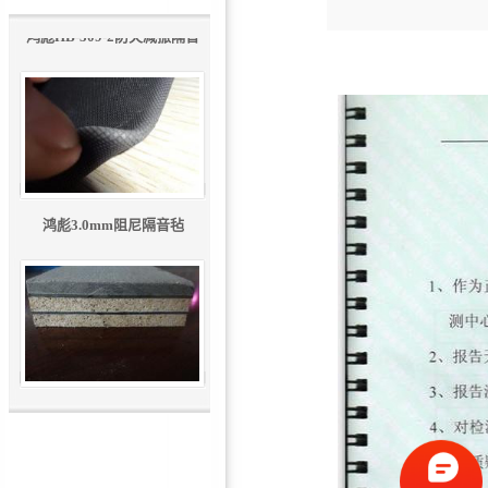
鸿彪HB-309-2防火减振隔音
板
鸿彪3.0mm阻尼隔音毡
鸿彪HB-309-3抗低频减震隔
音板